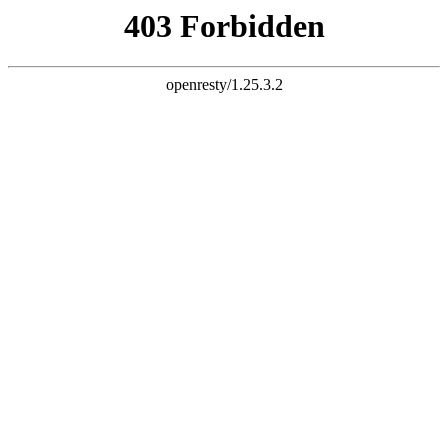
SLIDE DOWN
关于我们
ABOUT
北京k8经典网页有限公司是专业从事惯性传感系统、
智能交通系统、农业机器人系统、铁塔安全监控系统
和人工视觉系统的研制、生产、服务于一体的高科技
企业。
公司从2002年开始生产第一代磁传感器，用于车载卫
星通讯领域;2003年生产第一惯性传感器，用于船载
卫星接收设备和铁塔监控设备;2011年研发了用于手
MORE
机通信基站天线塔监测的振动传感器;2013年中标北
京市某路侧停车场智能管理项目;2014年研发了农业
自动化种菜机系统;目前正在研制用于机器人、智能监
控用的人工视觉系统。